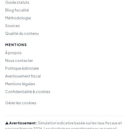
Guide statuts
Blog fiscalité
Méthodologie
Sources
Qualité du contenu
MENTIONS
À propos
Nous contacter
Politique éditoriale
Avertissement fiscal
Mentions légales
Confidentialité & cookies
Gérer les cookies
⚠️ Avertissement :
Simulation indicative basée sur les taux fiscaux et
sociaux français 2026. Les résultats ne constituent pas un conseil