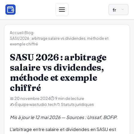
LANGUE ET R
Accueil
›
Blog
›
SASU 2026 : arbitrage salaire vs dividendes, méthode et
exemple chiffré
SASU 2026 : arbitrage
salaire vs dividendes,
méthode et exemple
chiffré
📅 20 novembre 2024
⏱️ 9 min de lecture
✍️ Équipe wastudio.tech
📁 Statuts juridiques
Mis à jour le 12 mai 2026 — Sources : Urssaf, BOFiP.
L'arbitrage entre salaire et dividendes en SASU est