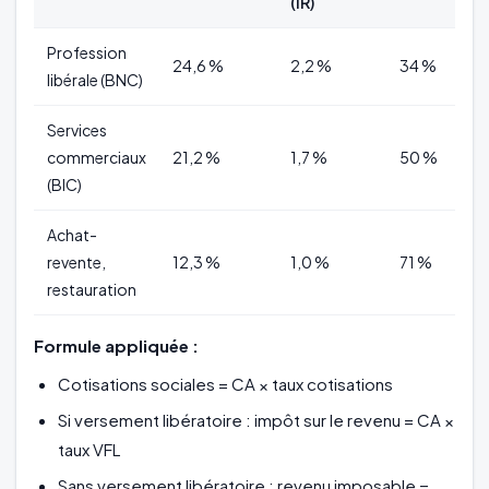
(IR)
Profession
24,6 %
2,2 %
34 %
libérale (BNC)
Services
commerciaux
21,2 %
1,7 %
50 %
(BIC)
Achat-
revente,
12,3 %
1,0 %
71 %
restauration
Formule appliquée :
Cotisations sociales = CA × taux cotisations
Si versement libératoire : impôt sur le revenu = CA ×
taux VFL
Sans versement libératoire : revenu imposable =