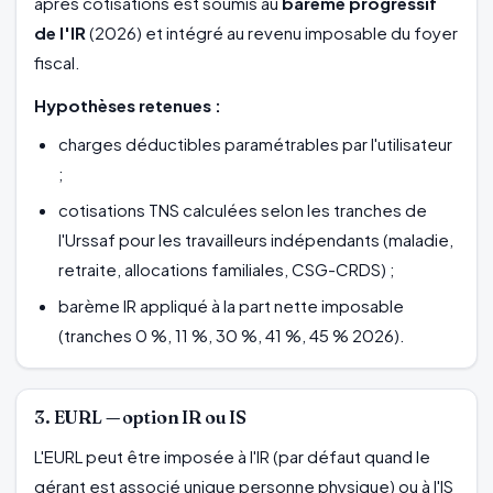
après cotisations est soumis au
barème progressif
de l'IR
(2026) et intégré au revenu imposable du foyer
fiscal.
Hypothèses retenues :
charges déductibles paramétrables par l'utilisateur
;
cotisations TNS calculées selon les tranches de
l'Urssaf pour les travailleurs indépendants (maladie,
retraite, allocations familiales, CSG-CRDS) ;
barème IR appliqué à la part nette imposable
(tranches 0 %, 11 %, 30 %, 41 %, 45 % 2026).
3. EURL — option IR ou IS
L'EURL peut être imposée à l'IR (par défaut quand le
gérant est associé unique personne physique) ou à l'IS