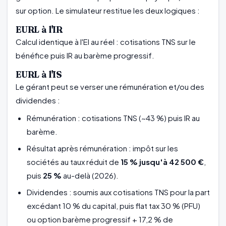
sur option. Le simulateur restitue les deux logiques :
EURL à l'IR
Calcul identique à l'EI au réel : cotisations TNS sur le
bénéfice puis IR au barème progressif.
EURL à l'IS
Le gérant peut se verser une rémunération et/ou des
dividendes :
Rémunération : cotisations TNS (~43 %) puis IR au
barème.
Résultat après rémunération : impôt sur les
sociétés au taux réduit de
15 % jusqu'à 42 500 €
,
puis
25 %
au-delà (2026).
Dividendes : soumis aux cotisations TNS pour la part
excédant 10 % du capital, puis flat tax 30 % (PFU)
ou option barème progressif + 17,2 % de