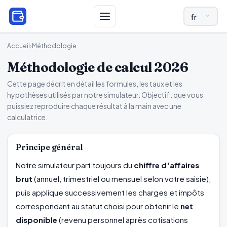
LANGUE ET R
Accueil
›
Méthodologie
Méthodologie de calcul 2026
Cette page décrit en détail les formules, les taux et les
hypothèses utilisés par notre simulateur. Objectif : que vous
puissiez reproduire chaque résultat à la main avec une
calculatrice.
Principe général
Notre simulateur part toujours du
chiffre d'affaires
brut
(annuel, trimestriel ou mensuel selon votre saisie),
puis applique successivement les charges et impôts
correspondant au statut choisi pour obtenir le
net
disponible
(revenu personnel après cotisations