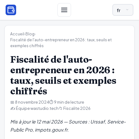
LANGUE ET R
Accueil
›
Blog
›
Fiscalité de l'auto-entrepreneur en 2026 : taux, seuils et
exemples chiffrés
Fiscalité de l'auto-
entrepreneur en 2026 :
taux, seuils et exemples
chiffrés
📅 8 novembre 2024
⏱️ 9 min de lecture
✍️ Équipe wastudio.tech
📁 Fiscalite 2026
Mis à jour le 12 mai 2026 — Sources : Urssaf, Service-
Public Pro, impots.gouv.fr.