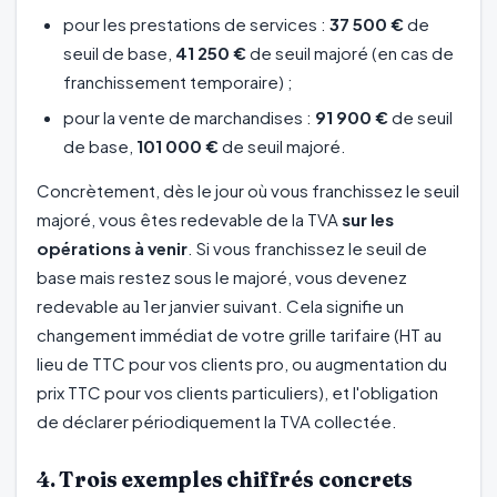
pour les prestations de services :
37 500 €
de
seuil de base,
41 250 €
de seuil majoré (en cas de
franchissement temporaire) ;
pour la vente de marchandises :
91 900 €
de seuil
de base,
101 000 €
de seuil majoré.
Concrètement, dès le jour où vous franchissez le seuil
majoré, vous êtes redevable de la TVA
sur les
opérations à venir
. Si vous franchissez le seuil de
base mais restez sous le majoré, vous devenez
redevable au 1er janvier suivant. Cela signifie un
changement immédiat de votre grille tarifaire (HT au
lieu de TTC pour vos clients pro, ou augmentation du
prix TTC pour vos clients particuliers), et l'obligation
de déclarer périodiquement la TVA collectée.
4. Trois exemples chiffrés concrets