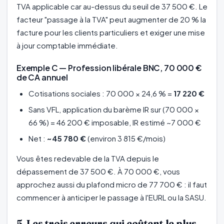
TVA applicable car au-dessus du seuil de 37 500 €. Le
facteur "passage à la TVA" peut augmenter de 20 % la
facture pour les clients particuliers et exiger une mise
à jour comptable immédiate.
Exemple C — Profession libérale BNC, 70 000 €
de CA annuel
Cotisations sociales : 70 000 × 24,6 % =
17 220 €
Sans VFL, application du barème IR sur (70 000 ×
66 %) = 46 200 € imposable, IR estimé ~7 000 €
Net :
~45 780 €
(environ 3 815 €/mois)
Vous êtes redevable de la TVA depuis le
dépassement de 37 500 €. À 70 000 €, vous
approchez aussi du plafond micro de 77 700 € : il faut
commencer à anticiper le passage à l'EURL ou la SASU.
5. Les trois erreurs qui coûtent le plus